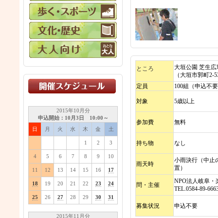
大垣公園 芝生広
ところ
（大垣市郭町2-5
定員
100組（申込不
対象
5歳以上
2015年10月分
申込開始：10月3日 10:00～
参加費
無料
日
月
火
水
木
金
土
1
2
3
持ち物
なし
4
5
6
7
8
9
10
小雨決行（中止
雨天時
置）
11
12
13
14
15
16
17
NPO法人岐阜
18
19
20
21
22
23
24
問・主催
TEL.0584-89-666
25
26
27
28
29
30
31
募集状況
申込不要
2015年11月分