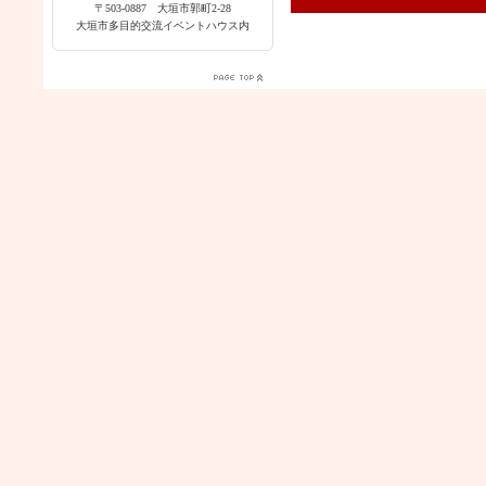
〒503-0887 大垣市郭町2-28
大垣市多目的交流イベントハウス内