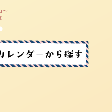
」～
筆
。