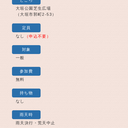
大垣公園芝生広場
（大垣市郭町2-53）
定員
なし
（申込不要）
対象
一般
参加費
無料
持ち物
なし
雨天時
雨天決行・荒天中止